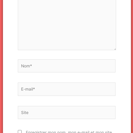
ici…
Nom*
E-
mail*
Site
Enregistrer mon nom, mon e-mail et mon site