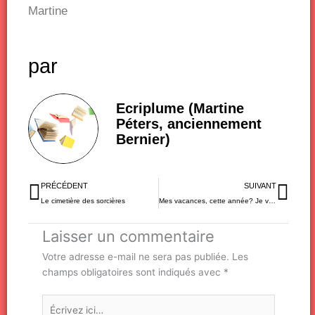
Martine
par
Ecriplume (Martine
Péters, anciennement
Bernier)
Précédent
Sui
PRÉCÉDENT
SUIVANT
Le cimetière des sorcières
Mes vacances, cette année? Je vais sur Mars!
Laisser un commentaire
Votre adresse e-mail ne sera pas publiée.
Les
champs obligatoires sont indiqués avec
*
Écrivez