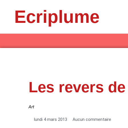
Aller
Ecriplume
au
contenu
Les revers de
Art
lundi 4 mars 2013
Aucun commentaire