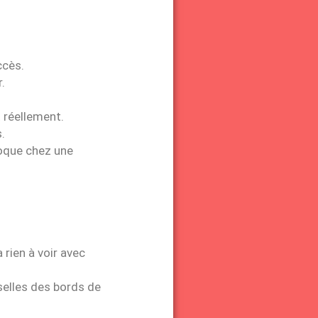
ccès.
.
 réellement.
.
voque chez une
 rien à voir avec
selles des bords de