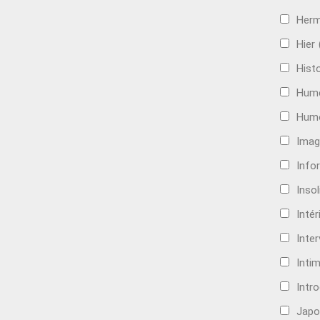
Her
Hier
Histo
Hum
Hum
Imag
Info
Insol
Intér
Inte
Intim
Intr
Japo