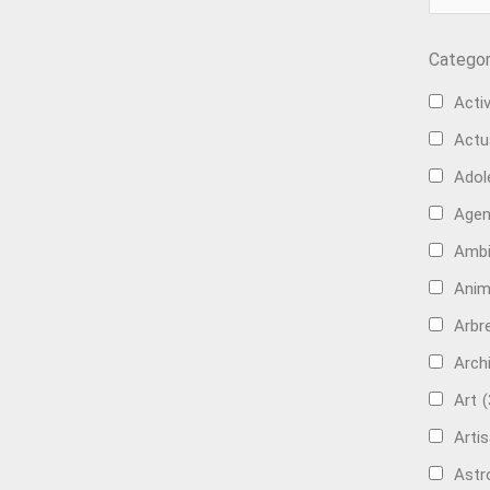
Categor
Activ
Actu
Adol
Age
Ambi
Anim
Arbre
Arch
Art
(
Artis
Astr