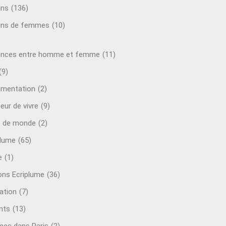
ins
(136)
ins de femmes
(10)
ences entre homme et femme
(11)
(9)
mentation
(2)
eur de vivre
(9)
e de monde
(2)
plume
(65)
e
(1)
ions Ecriplume
(36)
ation
(7)
nts
(13)