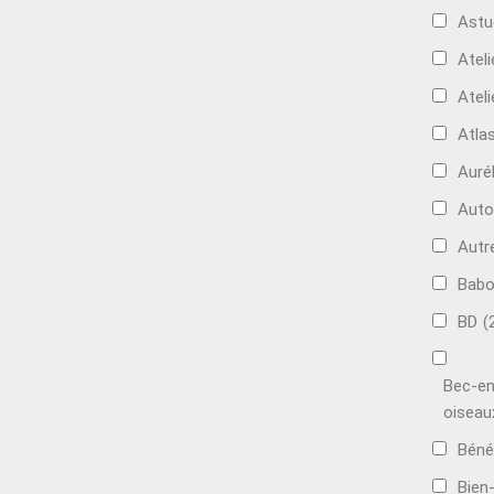
Astu
Ateli
Ateli
Atla
Auré
Aut
Autr
Bab
BD
(
Bec-en
oiseau
Béné
Bien