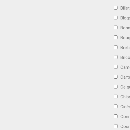
Bille
Blog
Bonn
Bouq
Bret
Bric
Camé
Cart
Ce q
Chib
Cin
Conn
Cosm