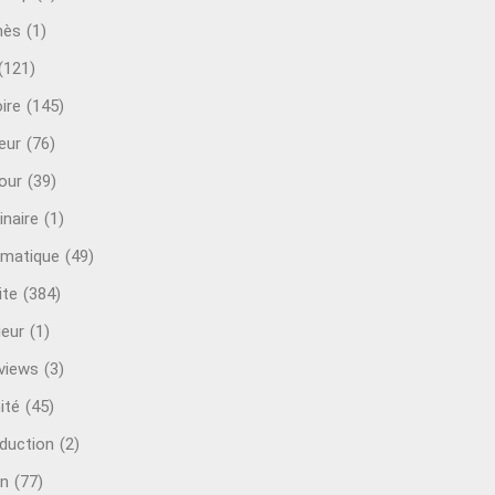
mès
(1)
(121)
ire
(145)
eur
(76)
our
(39)
inaire
(1)
rmatique
(49)
ite
(384)
ieur
(1)
rviews
(3)
ité
(45)
oduction
(2)
n
(77)