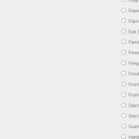
Énig
Espa
Expo
Eya
Famil
Femm
Feng
Fond
Frui
Fruit
Gast
Gest
Guer
Hand