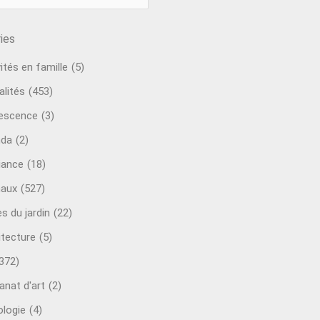
ies
ités en famille
(5)
alités
(453)
escence
(3)
nda
(2)
ance
(18)
aux
(527)
s du jardin
(22)
itecture
(5)
372)
anat d'art
(2)
ologie
(4)