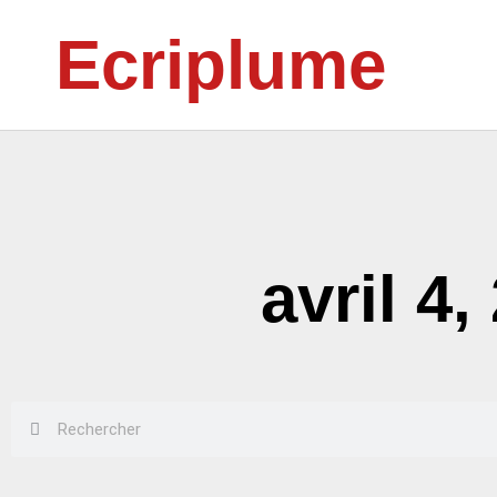
Aller
Ecriplume
au
contenu
avril 4,
Rechercher
Rechercher