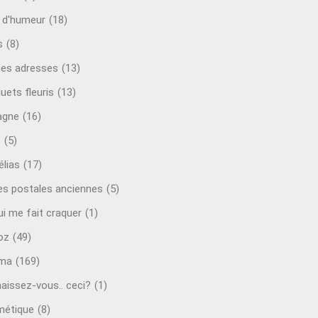
t d'humeur
(18)
s
(8)
es adresses
(13)
uets fleuris
(13)
agne
(16)
o
(5)
lias
(17)
es postales anciennes
(5)
ui me fait craquer
(1)
oz
(49)
éma
(169)
aissez-vous.. ceci?
(1)
étique
(8)