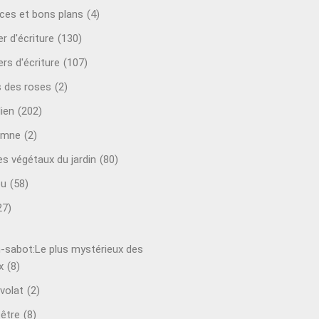
ces et bons plans
(4)
er d'écriture
(130)
ers d'écriture
(107)
s des roses
(2)
lien
(202)
omne
(2)
es végétaux du jardin
(80)
ou
(58)
27)
-sabot:Le plus mystérieux des
x
(8)
volat
(2)
-être
(8)