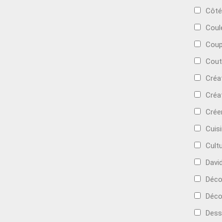
Côté
Coul
Coup
Cout
Créa
Créa
Crée
Cuis
Cult
Davi
Déc
Déco
Dess