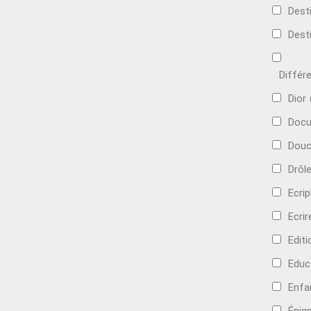
Dest
Dest
Différ
Dior
Docu
Douc
Drôl
Ecri
Ecrir
Edit
Educ
Enfa