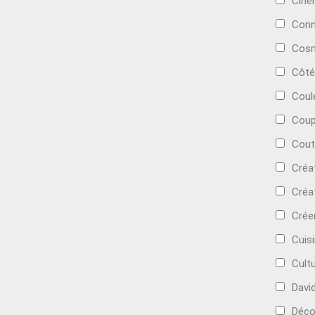
Cin
Conn
Cosm
Côté
Coul
Coup
Cout
Créa
Créa
Crée
Cuis
Cult
Davi
Déc