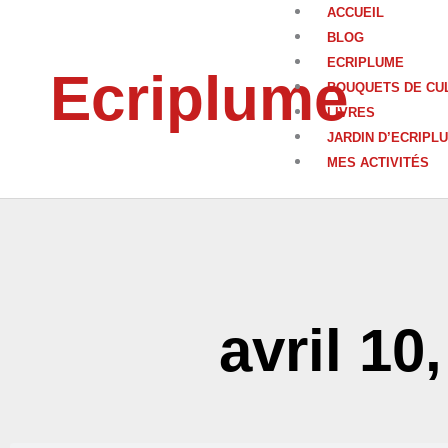
Aller
ACCUEIL
au
BLOG
contenu
ECRIPLUME
Ecriplume
BOUQUETS DE CU
LIVRES
JARDIN D’ECRIPL
MES ACTIVITÉS
avril 10