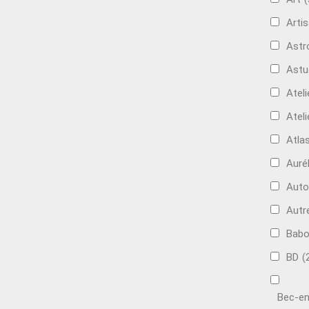
Artis
Astr
Astu
Ateli
Ateli
Atla
Auré
Aut
Autr
Bab
BD
(
Bec-en