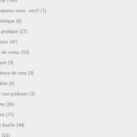
éma
(169)
aissez-vous.. ceci?
(1)
étique
(8)
 pratique
(27)
eurs
(41)
 de coeur
(55)
ure
(5)
teurs de rose
(5)
tion
(3)
r son podcast
(3)
ine
(26)
ure
(11)
d Austin
(44)
o
(23)