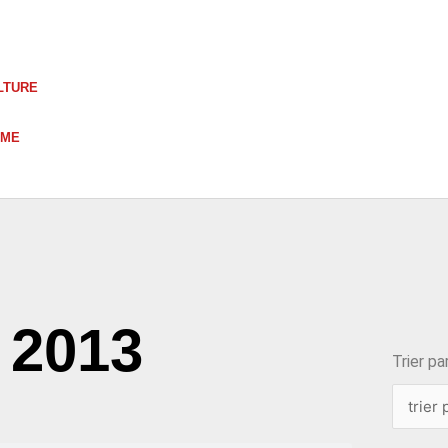
LTURE
UME
choix
, 2013
Trier par