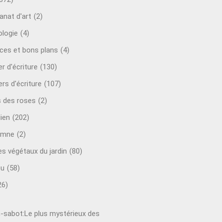
anat d'art
(2)
ologie
(4)
ces et bons plans
(4)
er d'écriture
(130)
ers d'écriture
(107)
s des roses
(2)
lien
(202)
omne
(2)
es végétaux du jardin
(80)
ou
(58)
26)
-sabot:Le plus mystérieux des