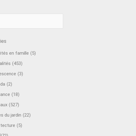
ies
ités en famille
(5)
alités
(453)
escence
(3)
nda
(2)
ance
(18)
aux
(527)
s du jardin
(22)
itecture
(5)
372)