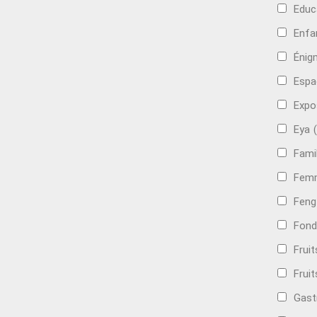
Educ
Enfa
Énig
Espa
Expo
Eya
Famil
Femm
Feng
Fond
Frui
Fruit
Gast