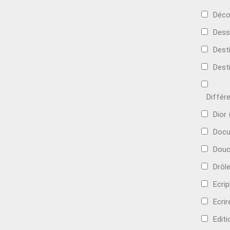
Déco
Dess
Dest
Dest
Différ
Dior
Docu
Douc
Drôl
Ecri
Ecrir
Edit