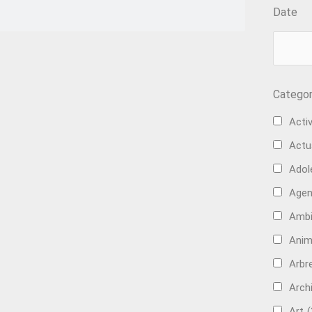
Date
Categor
Activ
Actu
Adol
Age
Ambi
Anim
Arbre
Arch
Art
(