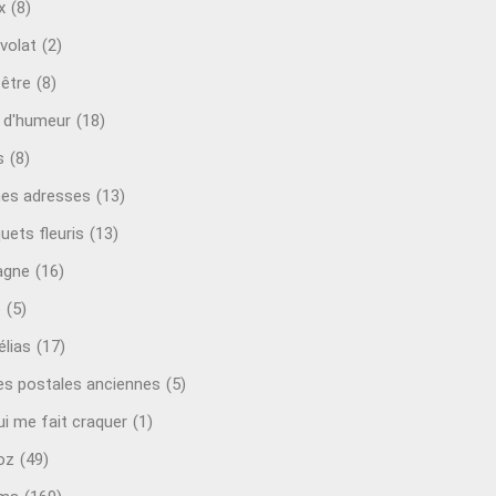
x
(8)
volat
(2)
-être
(8)
t d'humeur
(18)
s
(8)
es adresses
(13)
uets fleuris
(13)
agne
(16)
o
(5)
lias
(17)
es postales anciennes
(5)
ui me fait craquer
(1)
oz
(49)