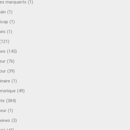
es marquants
(1)
lain
(1)
icap
(1)
mès
(1)
(121)
ire
(145)
eur
(76)
our
(39)
inaire
(1)
rmatique
(49)
ite
(384)
ieur
(1)
rviews
(3)