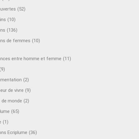
uvertes
(52)
ins
(10)
ins
(136)
ins de femmes
(10)
ences entre homme et femme
(11)
(9)
mentation
(2)
eur de vivre
(9)
e de monde
(2)
plume
(65)
e
(1)
ions Ecriplume
(36)