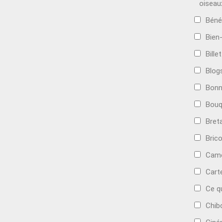
oiseau
Béné
Bien
Bille
Blog
Bonn
Bouq
Bret
Bric
Camé
Cart
Ce q
Chib