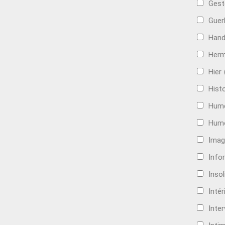
Gest
Guer
Hand
Her
Hier
Histo
Hum
Hum
Imag
Info
Insol
Intér
Inte