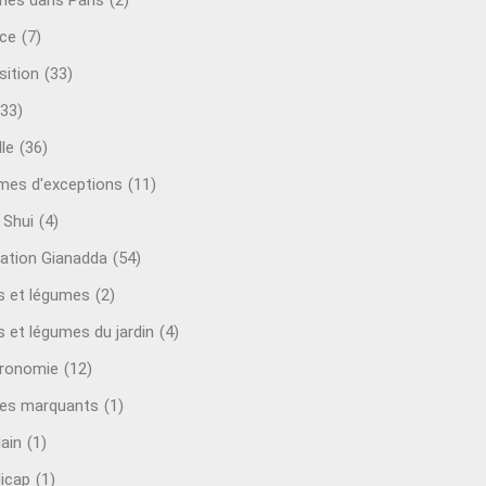
mes dans Paris
(2)
ce
(7)
sition
(33)
(33)
le
(36)
es d'exceptions
(11)
 Shui
(4)
ation Gianadda
(54)
ts et légumes
(2)
s et légumes du jardin
(4)
ronomie
(12)
es marquants
(1)
lain
(1)
icap
(1)