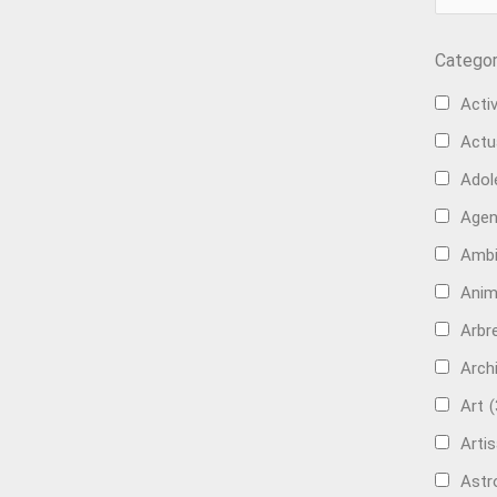
Categor
Activ
Actu
Adol
Age
Ambi
Anim
Arbre
Arch
Art
(
Artis
Astr