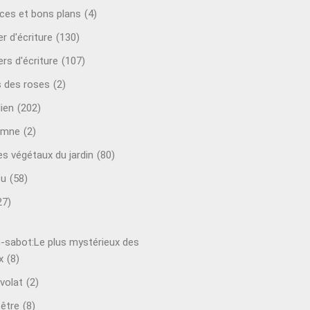
ces et bons plans
(4)
er d'écriture
(130)
ers d'écriture
(107)
s des roses
(2)
lien
(202)
omne
(2)
es végétaux du jardin
(80)
ou
(58)
27)
-sabot:Le plus mystérieux des
x
(8)
volat
(2)
-être
(8)