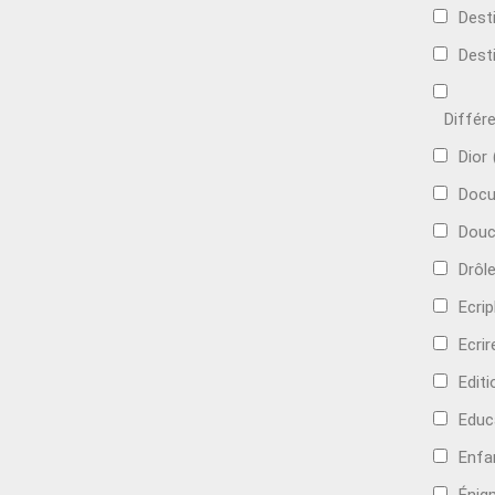
Dest
Dest
Différ
Dior
Docu
Douc
Drôl
Ecri
Ecrir
Edit
Educ
Enfa