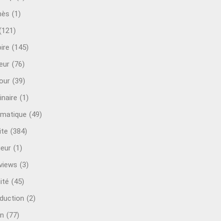
mès
(1)
(121)
ire
(145)
eur
(76)
our
(39)
inaire
(1)
rmatique
(49)
ite
(384)
ieur
(1)
rviews
(3)
ité
(45)
oduction
(2)
n
(77)