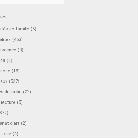
ies
ités en famille
(5)
alités
(453)
escence
(3)
nda
(2)
ance
(18)
aux
(527)
s du jardin
(22)
itecture
(5)
372)
anat d'art
(2)
ologie
(4)