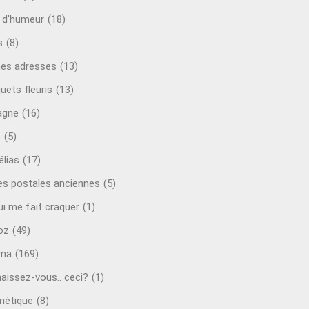
t d'humeur
(18)
s
(8)
es adresses
(13)
uets fleuris
(13)
agne
(16)
o
(5)
lias
(17)
es postales anciennes
(5)
ui me fait craquer
(1)
oz
(49)
éma
(169)
aissez-vous.. ceci?
(1)
étique
(8)