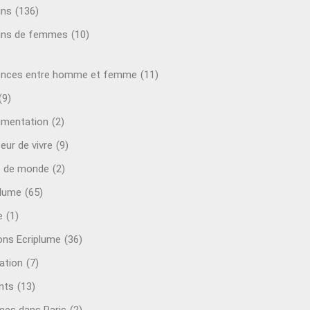
ins
(136)
ins de femmes
(10)
ences entre homme et femme
(11)
(9)
mentation
(2)
eur de vivre
(9)
e de monde
(2)
plume
(65)
e
(1)
ions Ecriplume
(36)
ation
(7)
nts
(13)