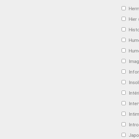
Her
Hier
Histo
Hum
Hum
Imag
Info
Insol
Intér
Inte
Intim
Intr
Japo