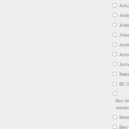
Astu
Ateli
Ateli
Atla
Auré
Aut
Autr
Bab
BD
(
Bec-en
oiseau
Béné
Bien