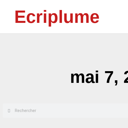
Aller
Ecriplume
au
contenu
mai 7,
Rechercher
Rechercher