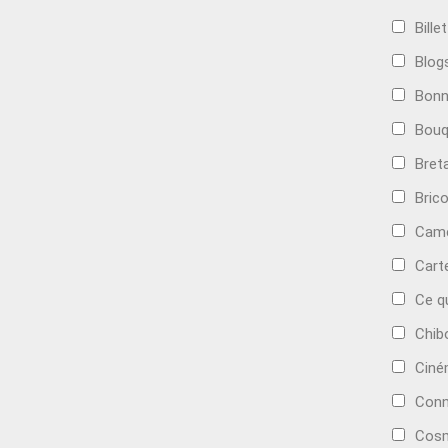
Bille
Blog
Bonn
Bouq
Bret
Bric
Camé
Cart
Ce q
Chib
Cin
Conn
Cosm