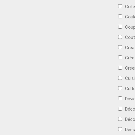
Côté
Coul
Coup
Cout
Créa
Créa
Crée
Cuis
Cult
Davi
Déc
Déco
Dess