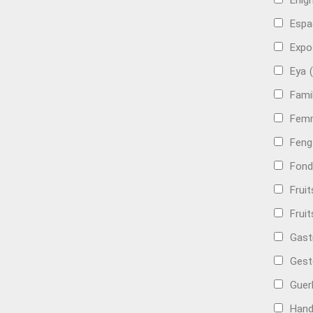
Énig
Espa
Expo
Eya
Famil
Femm
Feng
Fond
Frui
Fruit
Gast
Gest
Guer
Hand