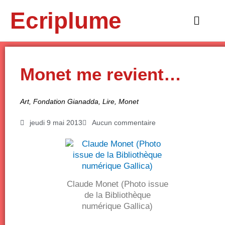
Aller
Ecriplume
au
Main
contenu
Menu
Monet me revient…
Art
,
Fondation Gianadda
,
Lire
,
Monet
jeudi 9 mai 2013
Aucun commentaire
Claude Monet (Photo issue
de la Bibliothèque
numérique Gallica)