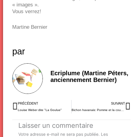
« images ».
Vous verrez!
Martine Bernier
par
Ecriplume (Martine Péters,
anciennement Bernier)
Précédent
Su
PRÉCÉDENT
SUIVANT
Louise Weber dite "La Goulue"
Bichon havanais: Pomme et la coupe Spirou
Laisser un commentaire
Votre adresse e-mail ne sera pas publiée.
Les