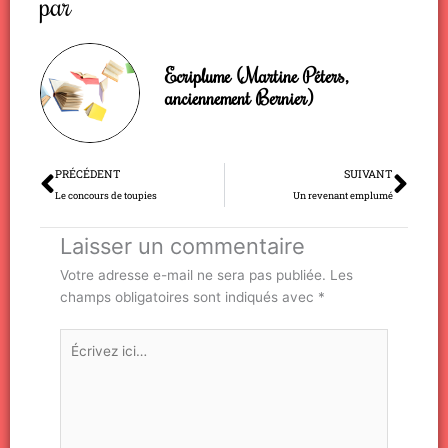
par
Ecriplume (Martine Péters,
anciennement Bernier)
Précédent
Sui
PRÉCÉDENT
SUIVANT
Le concours de toupies
Un revenant emplumé
Laisser un commentaire
Votre adresse e-mail ne sera pas publiée.
Les
champs obligatoires sont indiqués avec
*
Écrivez
ici…