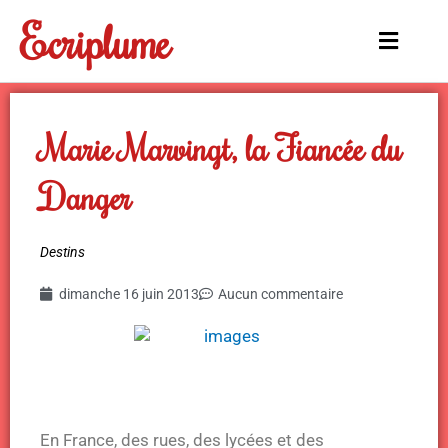
Aller
Ecriplume
au
Main
contenu
Menu
Marie Marvingt, la Fiancée du
Danger
Destins
dimanche 16 juin 2013
Aucun commentaire
En France, des rues, des lycées et des