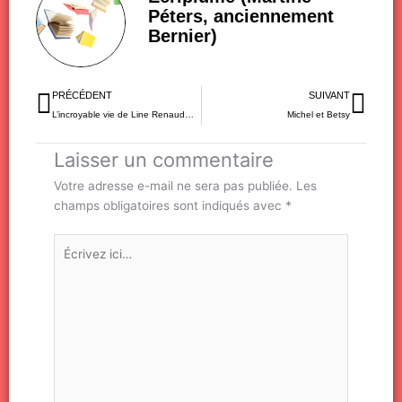
Péters, anciennement
Bernier)
Précédent
Sui
PRÉCÉDENT
SUIVANT
L’incroyable vie de Line Renaud…
Michel et Betsy
Laisser un commentaire
Votre adresse e-mail ne sera pas publiée.
Les
champs obligatoires sont indiqués avec
*
Écrivez
ici…