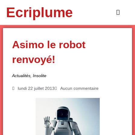
Aller
Ecriplume
au
Main
contenu
Menu
Asimo le robot
renvoyé!
Actualités
,
Insolite
lundi 22 juillet 2013
Aucun commentaire