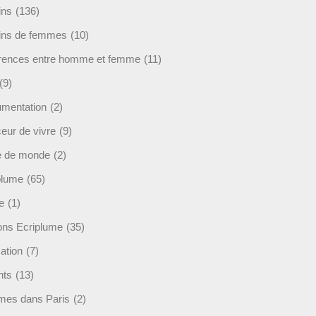
ins
(136)
ins de femmes
(10)
érences entre homme et femme
(11)
(9)
mentation
(2)
eur de vivre
(9)
e de monde
(2)
plume
(65)
e
(1)
ions Ecriplume
(35)
ation
(7)
nts
(13)
mes dans Paris
(2)