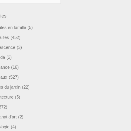
ies
ités en famille
(5)
lités
(452)
escence
(3)
nda
(2)
ance
(18)
maux
(527)
s du jardin
(22)
tecture
(5)
372)
anat d'art
(2)
logie
(4)