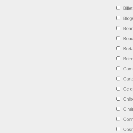
Bille
Blog
Bonn
Bouqu
Bret
Bric
Camé
Cart
Ce qu
Chib
Cin
Conn
Cosm