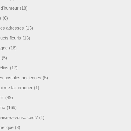
t d'humeur
(18)
s
(8)
es adresses
(13)
ets fleuris
(13)
agne
(16)
o
(5)
lias
(17)
es postales anciennes
(5)
i me fait craquer
(1)
oz
(49)
éma
(169)
aissez-vous.. ceci?
(1)
étique
(8)