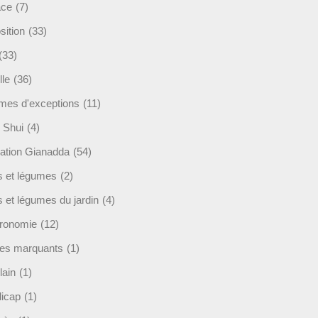
ace
(7)
sition
(33)
(33)
lle
(36)
es d'exceptions
(11)
 Shui
(4)
ation Gianadda
(54)
ts et légumes
(2)
s et légumes du jardin
(4)
ronomie
(12)
es marquants
(1)
lain
(1)
icap
(1)