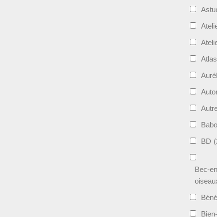
Astu
Ateli
Ateli
Atla
Auré
Aut
Autr
Bab
BD
(
Bec-en
oiseau
Béné
Bien-