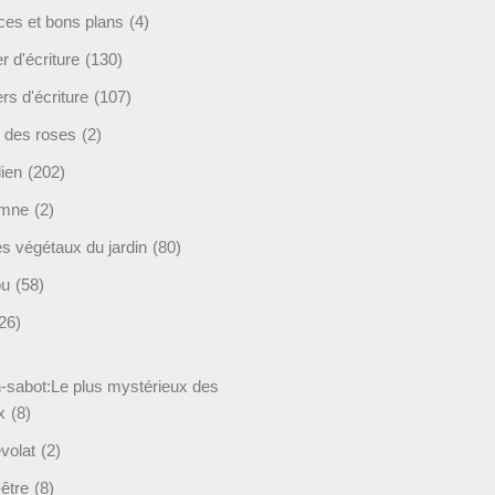
ces et bons plans
(4)
er d'écriture
(130)
ers d'écriture
(107)
s des roses
(2)
lien
(202)
omne
(2)
es végétaux du jardin
(80)
ou
(58)
26)
-sabot:Le plus mystérieux des
x
(8)
volat
(2)
être
(8)