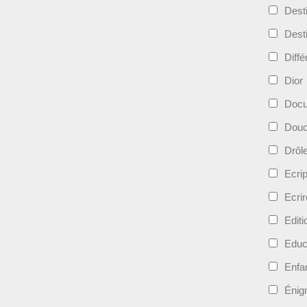
Dest
Dest
Diff
Dior
Docu
Douc
Drôl
Ecri
Ecrir
Edit
Educ
Enfa
Énig