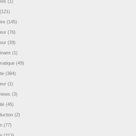
mès
(1)
(121)
ire
(145)
eur
(76)
our
(39)
inaire
(1)
rmatique
(49)
ite
(384)
ieur
(1)
rviews
(3)
ité
(45)
duction
(2)
n
(77)
in
(213)