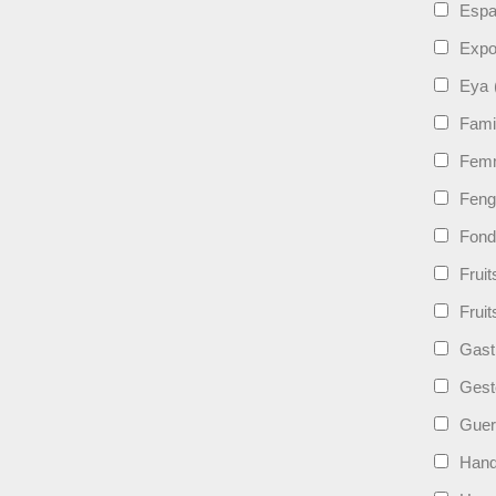
Esp
Expo
Eya
Fami
Femm
Feng
Fond
Frui
Fruit
Gast
Gest
Guer
Hand