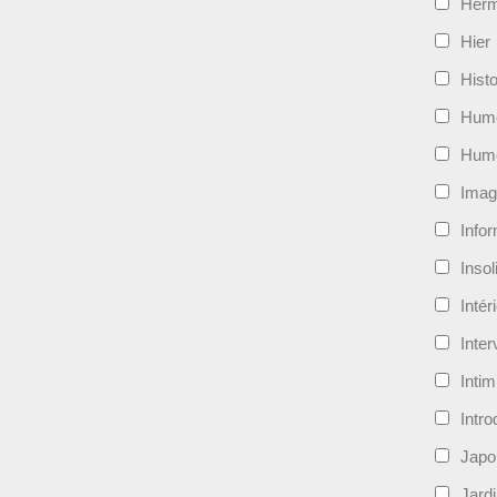
Her
Hier
Histo
Hum
Hum
Imag
Info
Insol
Intér
Inte
Intim
Intro
Japo
Jard