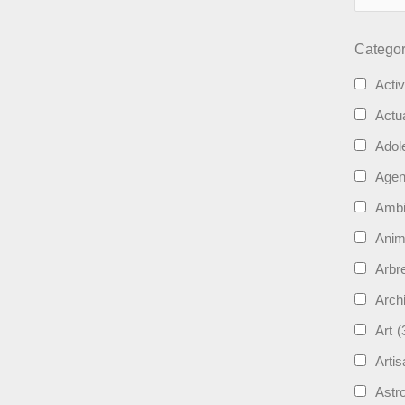
Categor
Activ
Actua
Adol
Age
Ambi
Ani
Arbre
Archi
Art
(
Artis
Astro