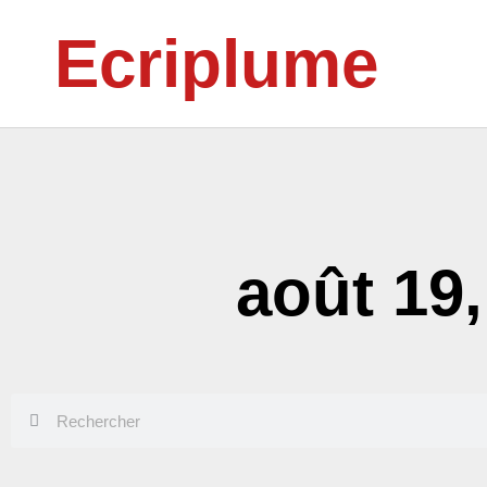
Aller
Ecriplume
au
contenu
août 19
Rechercher
Rechercher