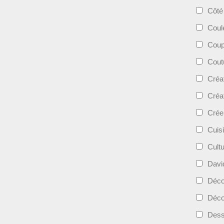
Côté
Coul
Coup
Cout
Créa
Créa
Crée
Cuis
Cult
Davi
Déc
Déco
Dess