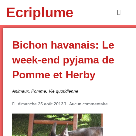
Aller
Ecriplume
au
Main
contenu
Menu
Bichon havanais: Le
week-end pyjama de
Pomme et Herby
Animaux
,
Pomme
,
Vie quotidienne
dimanche 25 août 2013
Aucun commentaire