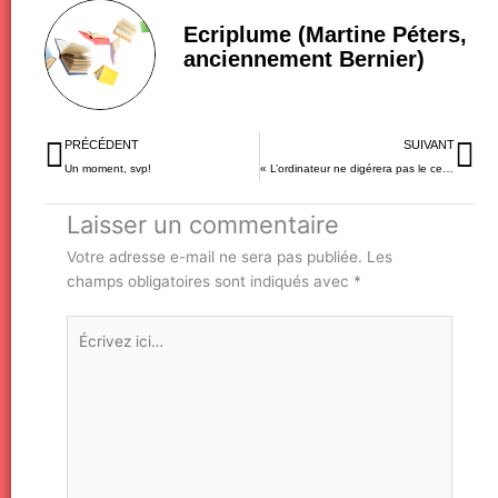
Ecriplume (Martine Péters,
anciennement Bernier)
Précédent
Su
PRÉCÉDENT
SUIVANT
Un moment, svp!
« L’ordinateur ne digérera pas le cerveau », Ronald Cicurel
Laisser un commentaire
Votre adresse e-mail ne sera pas publiée.
Les
champs obligatoires sont indiqués avec
*
Écrivez
ici…