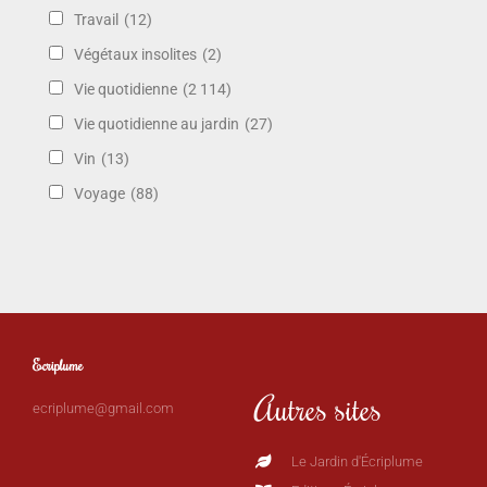
Travail
(12)
Végétaux insolites
(2)
Vie quotidienne
(2 114)
Vie quotidienne au jardin
(27)
Vin
(13)
Voyage
(88)
Ecriplume
Autres sites
ecriplume@gmail.com
Le Jardin d'Écriplume