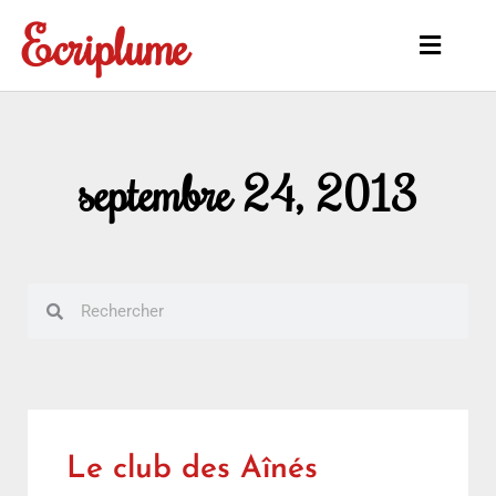
Aller
Ecriplume
au
Main
contenu
Menu
septembre 24, 2013
Rechercher
Rechercher
Le club des Aînés