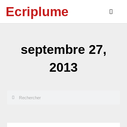
Aller
Ecriplume
au
Main
contenu
Menu
septembre 27,
2013
Rechercher
Rechercher