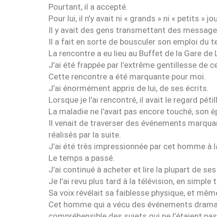
Pourtant, il a accepté.
Pour lui, il n’y avait ni « grands » ni « petits » j
Il y avait des gens transmettant des messages
Il a fait en sorte de bousculer son emploi du
La rencontre a eu lieu au Buffet de la Gare de
J’ai été frappée par l’extrême gentillesse de c
Cette rencontre a été marquante pour moi.
J’ai énormément appris de lui, de ses écrits.
Lorsque je l’ai rencontré, il avait le regard pétil
La maladie ne l’avait pas encore touché, son é
Il venait de traverser des événements marquant
réalisés par la suite.
J’ai été très impressionnée par cet homme à la 
Le temps a passé.
J’ai continué à acheter et lire la plupart de se
Je l’ai revu plus tard à la télévision, en simple
Sa voix révélait sa faiblesse physique, et même
Cet homme qui a vécu des événements dramati
compréhensible des sujets qui ne l’étaient pa