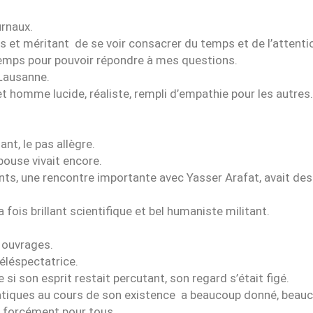
ournaux.
 et méritant de se voir consacrer du temps et de l’attenti
 temps pour pouvoir répondre à mes questions.
 Lausanne.
et homme lucide, réaliste, rempli d’empathie pour les autres.
lant, le pas allègre.
pouse vivait encore.
s, une rencontre importante avec Yasser Arafat, avait des p
fois brillant scientifique et bel humaniste militant.
s ouvrages.
 téléspectatrice.
 si son esprit restait percutant, son regard s’était figé.
ques au cours de son existence a beaucoup donné, beauco
s forcément pour tous.