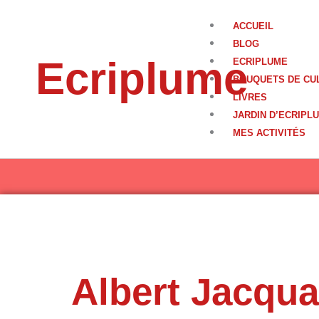
Aller
au
ACCUEIL
contenu
BLOG
Ecriplume
ECRIPLUME
BOUQUETS DE CU
LIVRES
JARDIN D’ECRIPL
MES ACTIVITÉS
Albert Jacqua