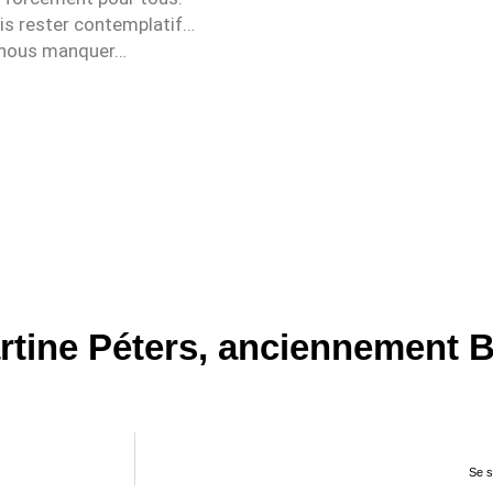
mais rester contemplatif…
t nous manquer…
rtine Péters, anciennement B
Se s