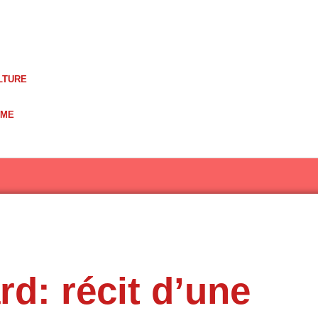
LTURE
UME
rd: récit d’une