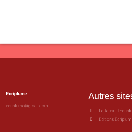
Ecriplume
Autres site
ecriplume@gmail.com
Le Jardin d'Écrip
Editions Écriplum