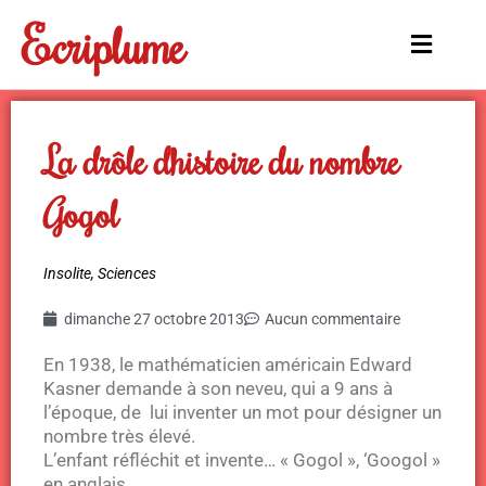
Aller
Ecriplume
au
Main
contenu
Menu
La drôle d’histoire du nombre
Gogol
Insolite
,
Sciences
dimanche 27 octobre 2013
Aucun commentaire
En 1938, le mathématicien américain Edward
Kasner demande à son neveu, qui a 9 ans à
l’époque, de lui inventer un mot pour désigner un
nombre très élevé.
L’enfant réfléchit et invente… « Gogol », ‘Googol »
en anglais.