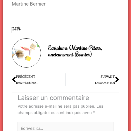
Martine Bernier
par
Ecriplume (Martine Péters,
anciennement Bernier)
Précédent
Sui
PRÉCÉDENT
SUIVANT
Retour à Chiboz…
Les ânes et moi
Laisser un commentaire
Votre adresse e-mail ne sera pas publiée.
Les
champs obligatoires sont indiqués avec
*
Écrivez