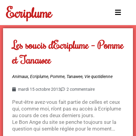
Aller
Ecriplume
au
Main
contenu
Menu
Les soucis d’Ecriplume – Pomme
et Tanawee
Animaux
,
Ecriplume
,
Pomme
,
Tanawee
,
Vie quotidienne
mardi 15 octobre 2013
2 commentaire
Peut-être avez-vous fait partie de celles et ceux
qui, comme moi, n’ont pas eu accès à Ecriplume
au cours de ces deux derniers jours.
Le Bon Ange du site se penche toujours sur la
question qui semble réglée pour le moment…