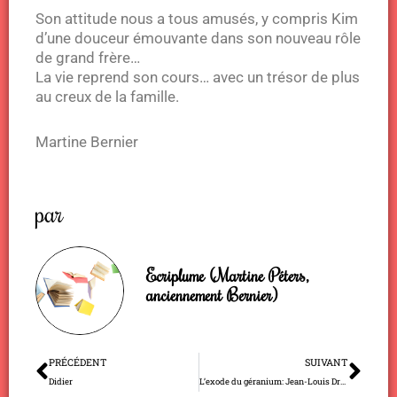
Son attitude nous a tous amusés, y compris Kim
d’une douceur émouvante dans son nouveau rôle
de grand frère…
La vie reprend son cours… avec un trésor de plus
au creux de la famille.
Martine Bernier
par
Ecriplume (Martine Péters,
anciennement Bernier)
Précédent
Sui
PRÉCÉDENT
SUIVANT
Didier
L’exode du géranium: Jean-Louis Droz s’éclate