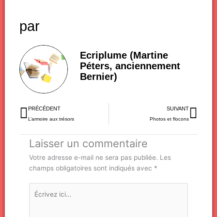
par
Ecriplume (Martine
Péters, anciennement
Bernier)
Précédent
Sui
PRÉCÉDENT
SUIVANT
L’armoire aux trésors
Photos et flocons
Laisser un commentaire
Votre adresse e-mail ne sera pas publiée.
Les
champs obligatoires sont indiqués avec
*
Écrivez
ici…