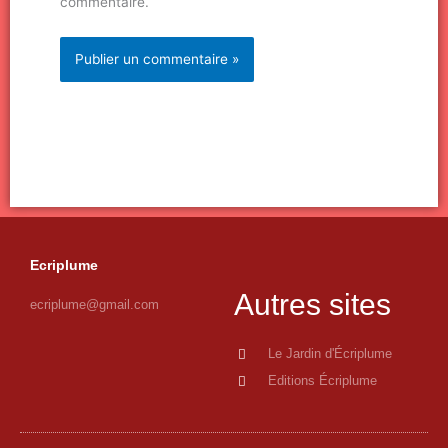
commentaire.
Ecriplume
Autres sites
ecriplume@gmail.com
Le Jardin d'Écriplume
Editions Écriplume