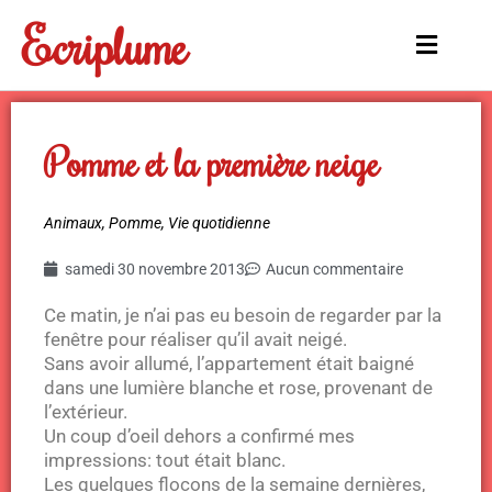
Aller
Ecriplume
au
Main
contenu
Menu
Pomme et la première neige
Animaux
,
Pomme
,
Vie quotidienne
samedi 30 novembre 2013
Aucun commentaire
Ce matin, je n’ai pas eu besoin de regarder par la
fenêtre pour réaliser qu’il avait neigé.
Sans avoir allumé, l’appartement était baigné
dans une lumière blanche et rose, provenant de
l’extérieur.
Un coup d’oeil dehors a confirmé mes
impressions: tout était blanc.
Les quelques flocons de la semaine dernières,