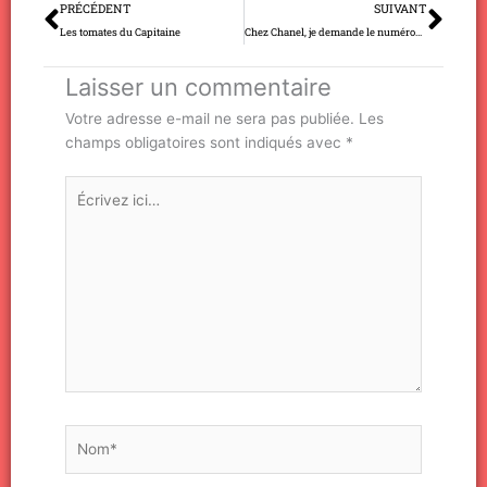
Précédent
Sui
PRÉCÉDENT
SUIVANT
Les tomates du Capitaine
Chez Chanel, je demande le numéro… 19!
Laisser un commentaire
Votre adresse e-mail ne sera pas publiée.
Les
champs obligatoires sont indiqués avec
*
Écrivez
ici…
Nom*