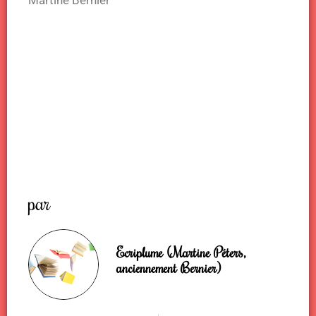
par
Ecriplume (Martine Péters,
anciennement Bernier)