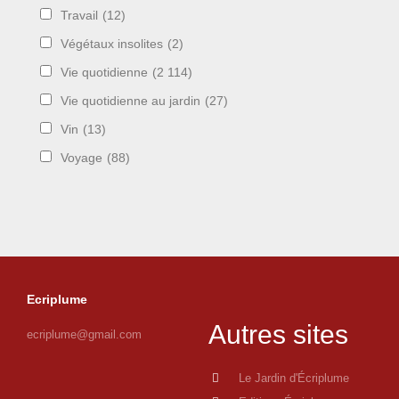
Travail
(12)
Végétaux insolites
(2)
Vie quotidienne
(2 114)
Vie quotidienne au jardin
(27)
Vin
(13)
Voyage
(88)
Ecriplume
Autres sites
ecriplume@gmail.com
Le Jardin d'Écriplume