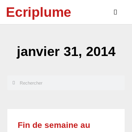
Aller
Ecriplume
au
Main
contenu
Menu
janvier 31, 2014
Rechercher
Rechercher
Fin de semaine au