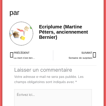
par
Ecriplume (Martine
Péters, anciennement
Bernier)
Précédent
Sui
PRÉCÉDENT
SUIVANT
La mort n’est rien…
Semaine de surprises
Laisser un commentaire
Votre adresse e-mail ne sera pas publiée.
Les
champs obligatoires sont indiqués avec
*
Écrivez
ici…