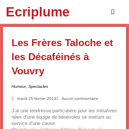
Aller
Ecriplume
au
Main
contenu
Menu
Les Frères Taloche et
les Décaféinés à
Vouvry
Humeur
,
Spectacles
mardi 25 février 2014
Aucun commentaire
J’ai une tendresse particulière pour les initiatives
nées d’une équipe de bénévoles se mettant au
service d’une cause.