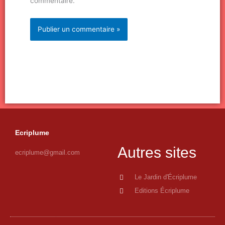
commentaire.
Ecriplume
Autres sites
ecriplume@gmail.com
Le Jardin d'Écriplume
Editions Écriplume