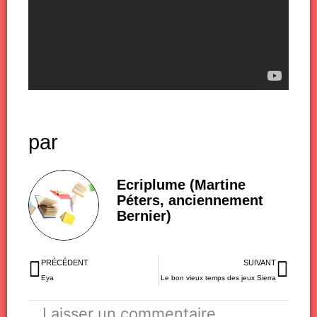
par
Ecriplume (Martine
Péters, anciennement
Bernier)
Précédent
Sui
PRÉCÉDENT
SUIVANT
Eya
Le bon vieux temps des jeux Sierra
Laisser un commentaire