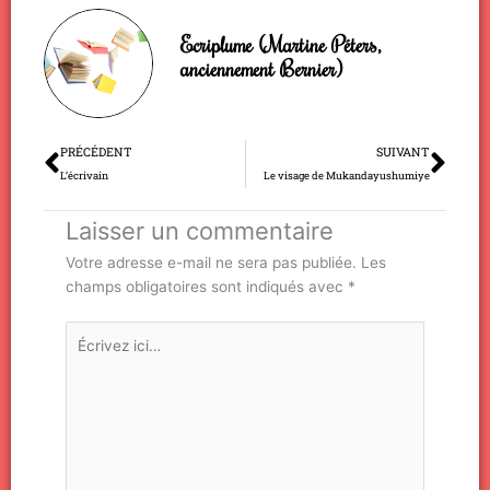
Ecriplume (Martine Péters,
anciennement Bernier)
Précédent
Sui
PRÉCÉDENT
SUIVANT
L’écrivain
Le visage de Mukandayushumiye
Laisser un commentaire
Votre adresse e-mail ne sera pas publiée.
Les
champs obligatoires sont indiqués avec
*
Écrivez
ici…