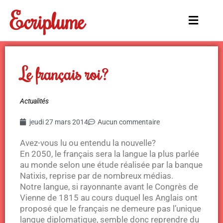
Aller
Ecriplume
au
Main
contenu
Menu
Le français roi?
Actualités
jeudi 27 mars 2014
Aucun commentaire
Avez-vous lu ou entendu la nouvelle?
En 2050, le français sera la langue la plus parlée
au monde selon une étude réalisée par la banque
Natixis, reprise par de nombreux médias.
Notre langue, si rayonnante avant le Congrès de
Vienne de 1815 au cours duquel les Anglais ont
proposé que le français ne demeure pas l’unique
langue diplomatique, semble donc reprendre du