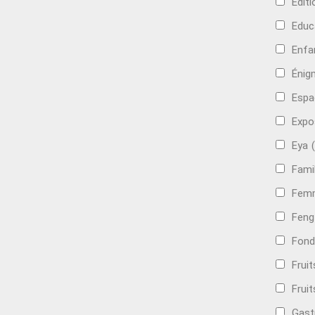
Edit
Educ
Enfa
Énig
Espa
Expo
Eya
Famil
Femm
Feng
Fond
Frui
Fruit
Gast