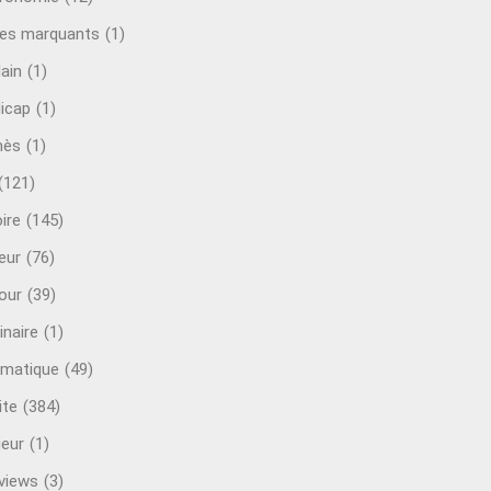
es marquants
(1)
lain
(1)
icap
(1)
mès
(1)
(121)
ire
(145)
eur
(76)
our
(39)
inaire
(1)
rmatique
(49)
ite
(384)
ieur
(1)
rviews
(3)