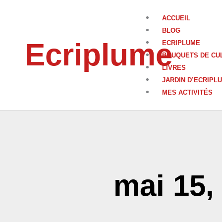
Aller
au
ACCUEIL
contenu
BLOG
Ecriplume
ECRIPLUME
BOUQUETS DE CU
LIVRES
JARDIN D’ECRIPL
MES ACTIVITÉS
mai 15,