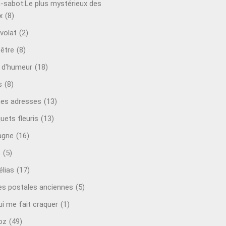
-sabot:Le plus mystérieux des
x
(8)
volat
(2)
-être
(8)
t d'humeur
(18)
s
(8)
es adresses
(13)
uets fleuris
(13)
agne
(16)
o
(5)
lias
(17)
es postales anciennes
(5)
ui me fait craquer
(1)
oz
(49)