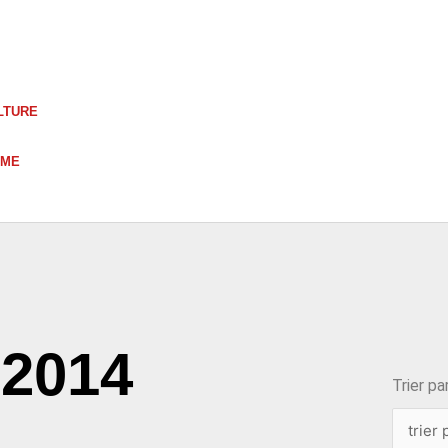
LTURE
UME
choix
 2014
Trier par