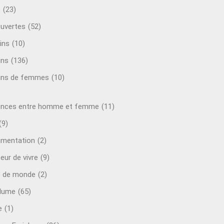
o
(23)
uvertes
(52)
ins
(10)
ins
(136)
ins de femmes
(10)
ences entre homme et femme
(11)
(9)
mentation
(2)
eur de vivre
(9)
e de monde
(2)
plume
(65)
e
(1)