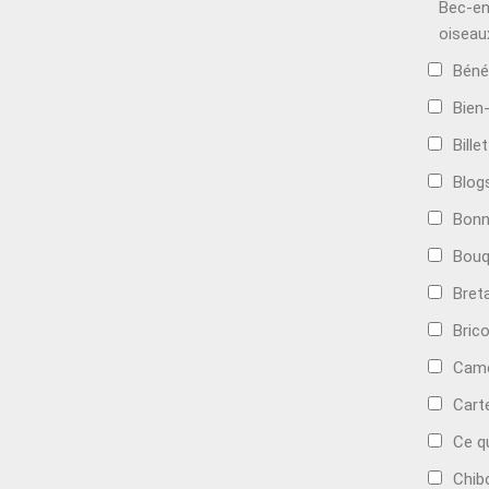
Bec-en
oiseau
Béné
Bien
Bille
Blog
Bonn
Bouq
Bret
Bric
Camé
Cart
Ce q
Chib