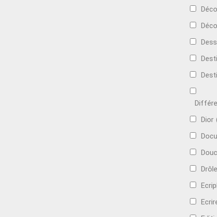
Déc
Déco
Dess
Dest
Dest
Différ
Dior
Docu
Douc
Drôl
Ecri
Ecrir