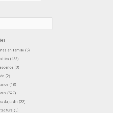
ies
ités en famille
(5)
alités
(453)
escence
(3)
nda
(2)
ance
(18)
aux
(527)
s du jardin
(22)
itecture
(5)