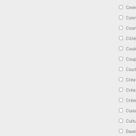
Cin
Conn
Cosm
Côté
Coul
Coup
Cout
Créa
Créa
Crée
Cuis
Cult
Davi