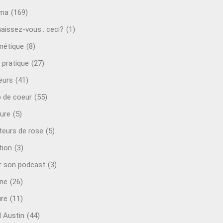
éma
(169)
aissez-vous.. ceci?
(1)
étique
(8)
 pratique
(27)
eurs
(41)
 de coeur
(55)
ure
(5)
teurs de rose
(5)
tion
(3)
r son podcast
(3)
ine
(26)
ure
(11)
d Austin
(44)