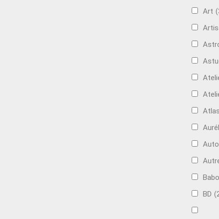
Art
(
Artis
Astr
Astu
Ateli
Ateli
Atla
Auré
Aut
Autr
Bab
BD
(