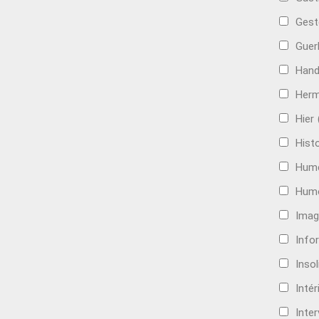
Gest
Guer
Hand
Her
Hier
Histo
Hum
Hum
Imag
Info
Insol
Intér
Inte