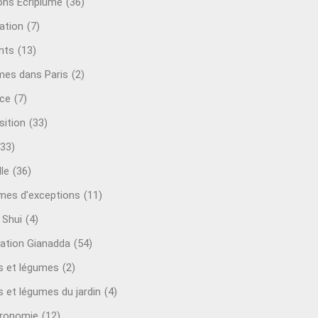
ions Ecriplume
(36)
ation
(7)
nts
(13)
mes dans Paris
(2)
ce
(7)
sition
(33)
(33)
le
(36)
es d'exceptions
(11)
 Shui
(4)
ation Gianadda
(54)
ts et légumes
(2)
s et légumes du jardin
(4)
ronomie
(12)