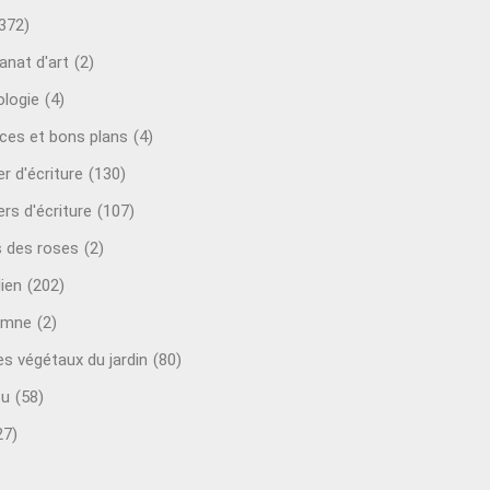
372)
anat d'art
(2)
ologie
(4)
ces et bons plans
(4)
er d'écriture
(130)
ers d'écriture
(107)
s des roses
(2)
lien
(202)
omne
(2)
es végétaux du jardin
(80)
ou
(58)
27)