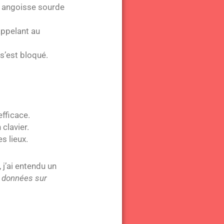
e angoisse sourde
appelant au
 s’est bloqué.
efficace.
clavier.
s lieux.
 j’ai entendu un
s données sur