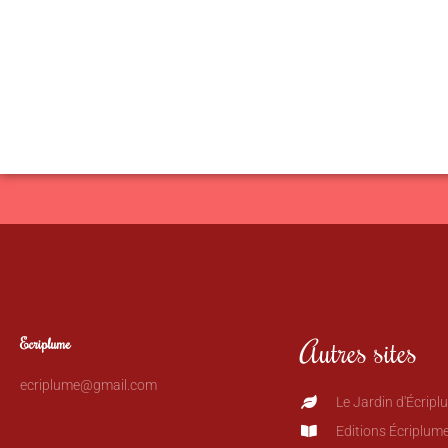
Autres sites
Ecriplume
ecriplume@gmail.com
Le Jardin d'Écripl
Editions Écriplum