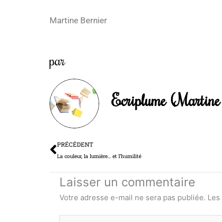
Martine Bernier
par
Ecriplume (Martine 
Précédent
PRÉCÉDENT
La couleur, la lumière… et l’humilité
Laisser un commentaire
Votre adresse e-mail ne sera pas publiée.
Les
Écrivez