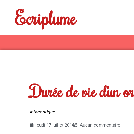
Aller
Ecriplume
au
contenu
Durée de vie d’un o
Informatique
jeudi 17 juillet 2014
Aucun commentaire