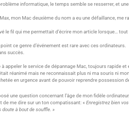
roblème informatique, le temps semble se resserrer, et un
er Max, mon Mac deuxième du nom a eu une défaillance, me r
uvé le fil qui me permettait d’écrire mon article lorsque… tout
l point ce genre d’événement est rare avec ces ordinateurs.
sans succès.
e à appeler le service de dépannage Mac, toujours rapide et 
it réanimé mais ne reconnaissait plus ni ma souris ni mon 
l achetée en urgence avant de pouvoir reprendre possession de
posé une question concernant l’âge de mon fidèle ordinateur,
t de me dire sur un ton compatissant: «
Enregistrez bien vo
 doute à bout de souffle. »