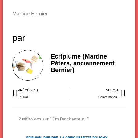
Martine Bernier
par
Ecriplume (Martine
Péters, anciennement
Bernier)
Précédent
Sui
PRÉCÉDENT
SUIVANT
Le Troll
Conversation…
2 réflexions sur “Kim l’enchanteur…”
SPIEWAK, PHILIPPE, LA GRIBOUILLETTE POLIGNY