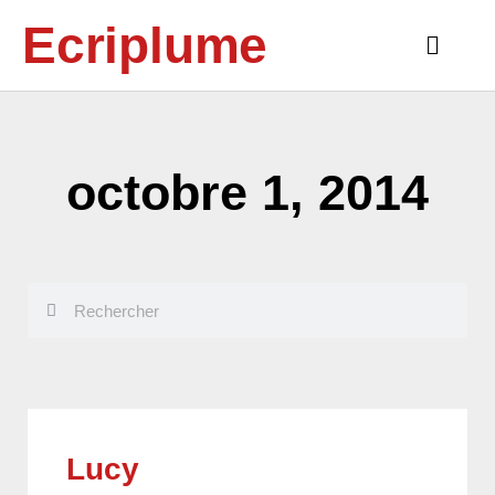
Aller
Ecriplume
au
Main
contenu
Menu
octobre 1, 2014
Rechercher
Rechercher
Lucy