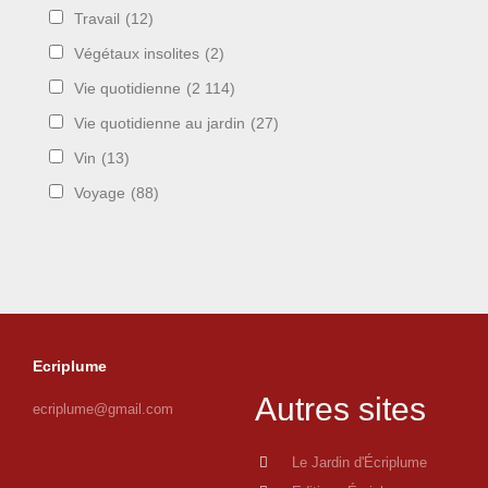
Travail
(12)
Végétaux insolites
(2)
Vie quotidienne
(2 114)
Vie quotidienne au jardin
(27)
Vin
(13)
Voyage
(88)
Ecriplume
Autres sites
ecriplume@gmail.com
Le Jardin d'Écriplume