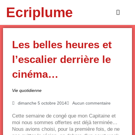
Aller
Ecriplume
au
Main
contenu
Menu
Les belles heures et
l’escalier derrière le
cinéma…
Vie quotidienne
dimanche 5 octobre 2014
Aucun commentaire
Cette semaine de congé que mon Capitaine et
moi nous sommes offertes est déjà terminée…
Nous avions choisi, pour la première fois, de ne