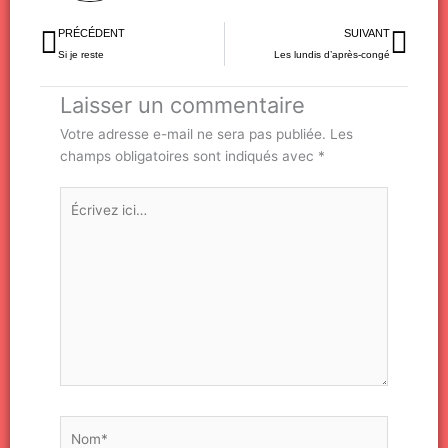
Précédent
Sui
PRÉCÉDENT
SUIVANT
Si je reste
Les lundis d’après-congé
Laisser un commentaire
Votre adresse e-mail ne sera pas publiée.
Les
champs obligatoires sont indiqués avec
*
Écrivez
ici…
Nom*