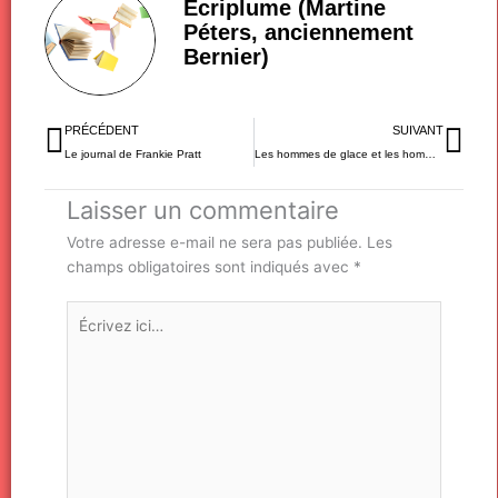
Ecriplume (Martine
Péters, anciennement
Bernier)
Précédent
Sui
PRÉCÉDENT
SUIVANT
Le journal de Frankie Pratt
Les hommes de glace et les hommes engloutis
Laisser un commentaire
Votre adresse e-mail ne sera pas publiée.
Les
champs obligatoires sont indiqués avec
*
Écrivez
ici…