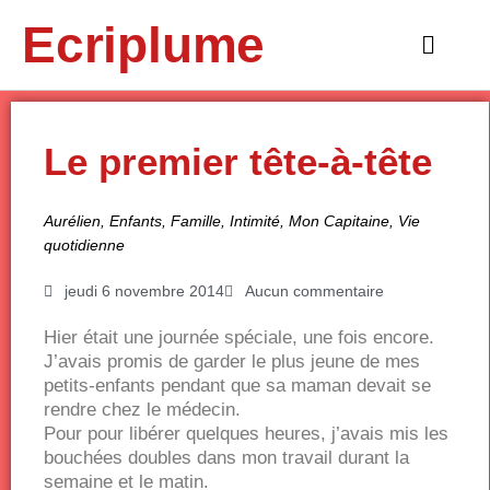
Aller
Ecriplume
au
Main
contenu
Menu
Le premier tête-à-tête
Aurélien
,
Enfants
,
Famille
,
Intimité
,
Mon Capitaine
,
Vie
quotidienne
jeudi 6 novembre 2014
Aucun commentaire
Hier était une journée spéciale, une fois encore.
J’avais promis de garder le plus jeune de mes
petits-enfants pendant que sa maman devait se
rendre chez le médecin.
Pour pour libérer quelques heures, j’avais mis les
bouchées doubles dans mon travail durant la
semaine et le matin.