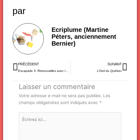
par
Ecriplume (Martine
Péters, anciennement
Bernier)
Précédent
Sui
PRÉCÉDENT
SUIVANT
Escapade 3: Retrouvailles avec les 3 J
L’Oeil du Québec
Laisser un commentaire
Votre adresse e-mail ne sera pas publiée.
Les
champs obligatoires sont indiqués avec
*
Écrivez
ici…