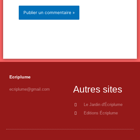
Ecriplume
Autres sites
ecriplume@gmail.com
Le Jardin d'Écriplume
Editions Écriplume