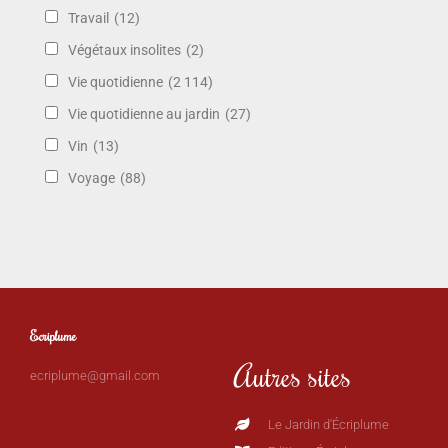
Travail
(12)
Végétaux insolites
(2)
Vie quotidienne
(2 114)
Vie quotidienne au jardin
(27)
Vin
(13)
Voyage
(88)
Ecriplume
Autres sites
ecriplume@gmail.com
Le Jardin d'Écriplume