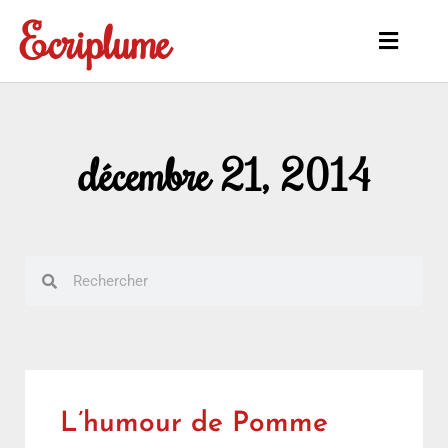
Aller
Ecriplume
au
Main
contenu
Menu
décembre 21, 2014
Rechercher
Rechercher
L’humour de Pomme