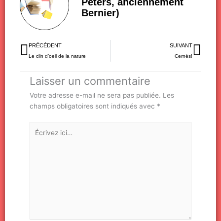
Péters, anciennement
Bernier)
Précédent
Sui
PRÉCÉDENT
SUIVANT
Le clin d’oeil de la nature
Cernés!
Laisser un commentaire
Votre adresse e-mail ne sera pas publiée.
Les
champs obligatoires sont indiqués avec
*
Écrivez
ici…