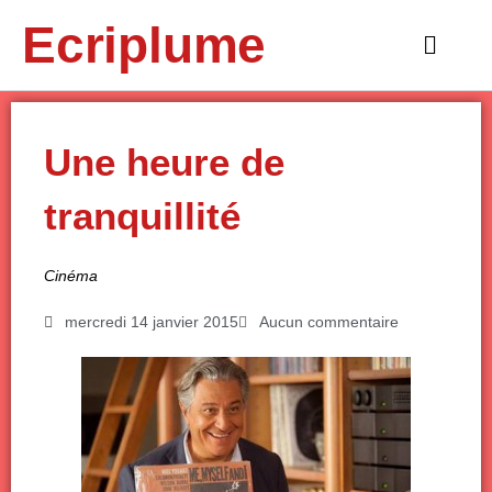
Aller
Ecriplume
au
Main
contenu
Menu
Une heure de
tranquillité
Cinéma
mercredi 14 janvier 2015
Aucun commentaire