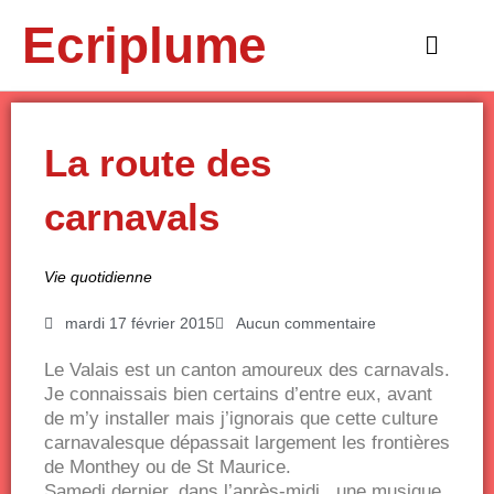
Aller
Ecriplume
au
Main
contenu
Menu
La route des
carnavals
Vie quotidienne
mardi 17 février 2015
Aucun commentaire
Le Valais est un canton amoureux des carnavals.
Je connaissais bien certains d’entre eux, avant
de m’y installer mais j’ignorais que cette culture
carnavalesque dépassait largement les frontières
de Monthey ou de St Maurice.
Samedi dernier, dans l’après-midi, une musique