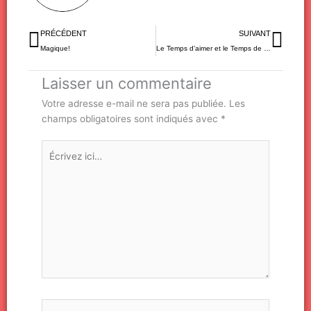
Précédent
Sui
PRÉCÉDENT
SUIVANT
Magique!
Le Temps d’aimer et le Temps de mourir
Laisser un commentaire
Votre adresse e-mail ne sera pas publiée.
Les
champs obligatoires sont indiqués avec
*
Écrivez
ici…
Nom*