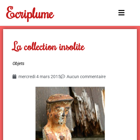
Aller
Ecriplume
au
Main
contenu
Menu
La collection insolite
Objets
mercredi 4 mars 2015
Aucun commentaire