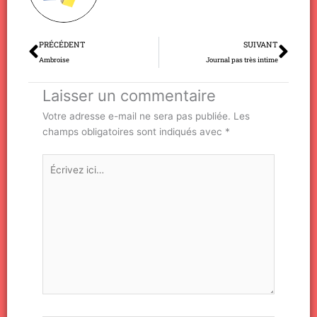
Précédent
Sui
PRÉCÉDENT
SUIVANT
Ambroise
Journal pas très intime
Laisser un commentaire
Votre adresse e-mail ne sera pas publiée.
Les
champs obligatoires sont indiqués avec
*
Écrivez
ici…