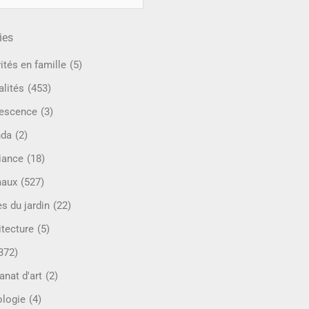
ies
ités en famille
(5)
alités
(453)
escence
(3)
nda
(2)
iance
(18)
maux
(527)
s du jardin
(22)
itecture
(5)
372)
anat d'art
(2)
ologie
(4)