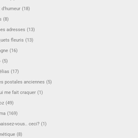
t d'humeur
(18)
s
(8)
es adresses
(13)
uets fleuris
(13)
agne
(16)
o
(5)
lias
(17)
es postales anciennes
(5)
ui me fait craquer
(1)
oz
(49)
éma
(169)
aissez-vous.. ceci?
(1)
étique
(8)