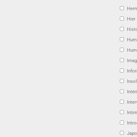
Her
Hier
Hist
Hum
Hum
Imag
Info
Insol
Intér
Inte
Intim
Intr
Japo