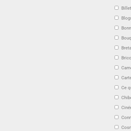
Bille
Blog
Bonn
Bouq
Bret
Bric
Camé
Cart
Ce q
Chib
Cin
Conn
Cosm