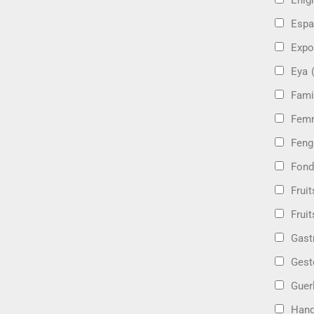
Énig
Espa
Expo
Eya
Fami
Femm
Feng
Fond
Frui
Fruit
Gast
Gest
Guer
Hand