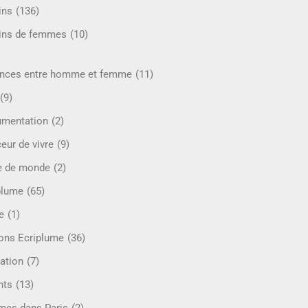
ins
(136)
ins de femmes
(10)
ences entre homme et femme
(11)
(9)
mentation
(2)
eur de vivre
(9)
e de monde
(2)
plume
(65)
e
(1)
ions Ecriplume
(36)
ation
(7)
nts
(13)