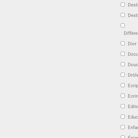
Dest
Dest
Différ
Dior
Docu
Douc
Drôl
Ecri
Ecrir
Edit
Educ
Enfa