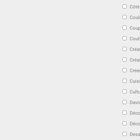
Côté
Coul
Coup
Cout
Créa
Créa
Crée
Cuis
Cult
Davi
Déc
Déco
Dess