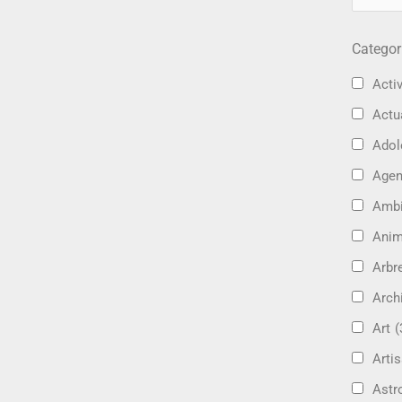
Categor
Activ
Actu
Adol
Age
Amb
Ani
Arbre
Arch
Art
(
Artis
Astr