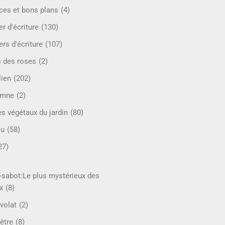
ces et bons plans
(4)
er d'écriture
(130)
ers d'écriture
(107)
s des roses
(2)
lien
(202)
omne
(2)
es végétaux du jardin
(80)
ou
(58)
27)
-sabot:Le plus mystérieux des
x
(8)
volat
(2)
être
(8)