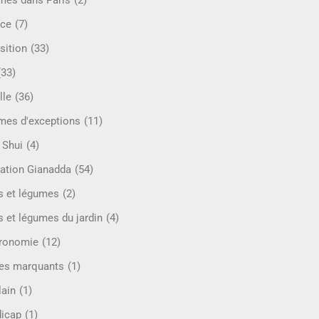
mes dans Paris
(2)
ce
(7)
sition
(33)
(33)
lle
(36)
es d'exceptions
(11)
 Shui
(4)
ation Gianadda
(54)
ts et légumes
(2)
s et légumes du jardin
(4)
ronomie
(12)
es marquants
(1)
lain
(1)
icap
(1)