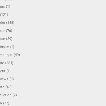
mès
(1)
(121)
oire
(145)
eur
(76)
our
(39)
inaire
(1)
rmatique
(49)
ite
(384)
ieur
(1)
rviews
(3)
ité
(45)
oduction
(2)
n
(77)