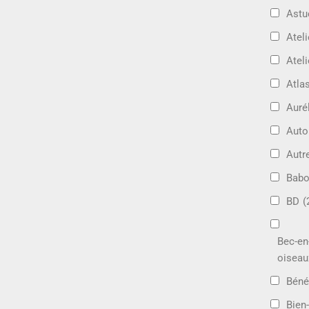
Astu
Ateli
Ateli
Atla
Auré
Aut
Autr
Bab
BD
(
Bec-en
oiseau
Béné
Bien-