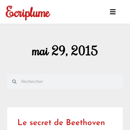
Aller
Ecriplume
au
Main
contenu
Menu
mai 29, 2015
Rechercher
Rechercher
Le secret de Beethoven