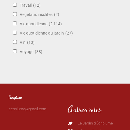
Travail
(12)
Végétaux insolites
(2)
Vie quotidienne
(2 114)
Vie quotidienne au jardin
(27)
Vin
(13)
Voyage
(88)
Ecriplume
Autres sites
ecriplume@gmail.com
Le Jardin d'Écriplume