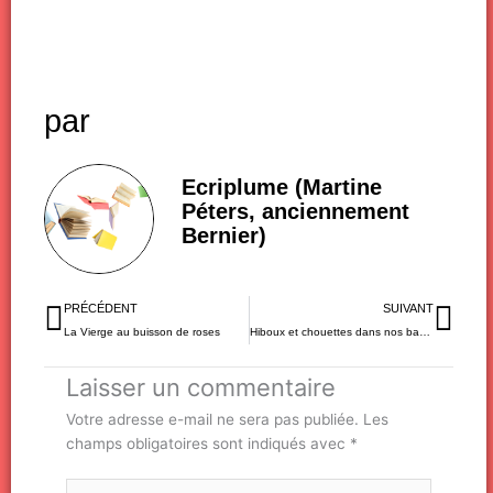
par
Ecriplume (Martine
Péters, anciennement
Bernier)
Précédent
Sui
PRÉCÉDENT
SUIVANT
La Vierge au buisson de roses
Hiboux et chouettes dans nos bagages…
Laisser un commentaire
Votre adresse e-mail ne sera pas publiée.
Les
champs obligatoires sont indiqués avec
*
Écrivez