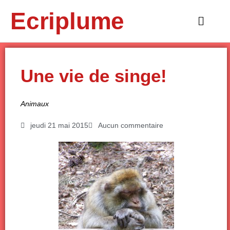
Aller
Ecriplume
au
Main
contenu
Menu
Une vie de singe!
Animaux
jeudi 21 mai 2015
Aucun commentaire