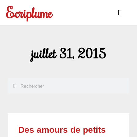
Aller
Ecriplume
au
Main
contenu
Menu
juillet 31, 2015
Rechercher
Rechercher
Des amours de petits