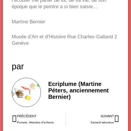
l’écouter me parler de lui, de sa vie, de son
époque que le peintre a si bien saisie…
Martine Bernier
Musée d’Art et d’Histoire Rue Charles-Galland 2
Genève
par
Ecriplume (Martine
Péters, anciennement
Bernier)
Précédent
Sui
PRÉCÉDENT
SUIVANT
Pomme: Histoires d’enfants
Samedi laborieux