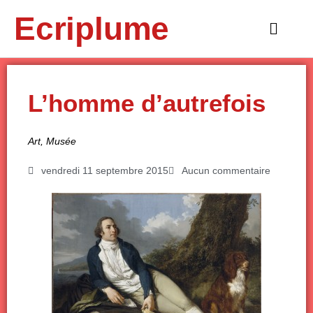
Aller
Ecriplume
au
Main
contenu
Menu
L’homme d’autrefois
Art
,
Musée
vendredi 11 septembre 2015
Aucun commentaire