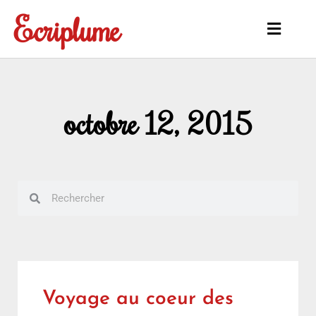
Aller
Ecriplume
au
Main
contenu
Menu
octobre 12, 2015
Rechercher
Rechercher
Voyage au coeur des