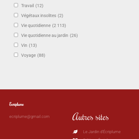
Travail
(12)
Végétaux insolites
(2)
Vie quotidienne
(2 113)
Vie quotidienne au jardin
(26)
Vin
(13)
Voyage
(88)
Ecriplume
Autres sites
ecriplume@gmail.com
Le Jardin d'Écriplume