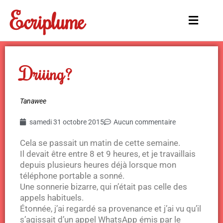
Aller
Ecriplume
au
Main
contenu
Menu
Driiing?
Tanawee
samedi 31 octobre 2015
Aucun commentaire
Cela se passait un matin de cette semaine.
Il devait être entre 8 et 9 heures, et je travaillais
depuis plusieurs heures déjà lorsque mon
téléphone portable a sonné.
Une sonnerie bizarre, qui n’était pas celle des
appels habituels.
Étonnée, j’ai regardé sa provenance et j’ai vu qu’il
s’agissait d’un appel WhatsApp émis par le