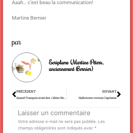
Aaah… c’est beau la communication!
Martine Bernier
par
Ecriplume (Martine Péters,
anciennement Bernier)
Précédent
Sui
PRÉCÉDENT
SUIVANT
Quand Franquin avait des « Idées Noires »
Halloween version Capitaine
Laisser un commentaire
Votre adresse e-mail ne sera pas publiée.
Les
champs obligatoires sont indiqués avec
*