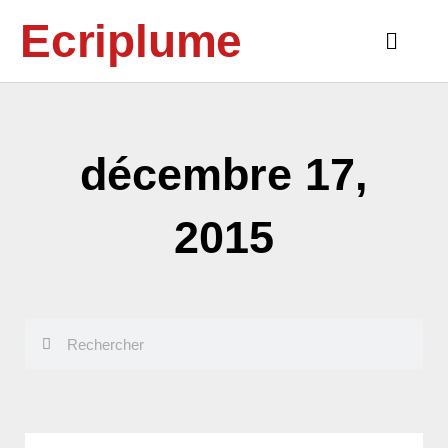
Aller
Ecriplume
au
Main
contenu
Menu
décembre 17,
2015
Rechercher
Rechercher