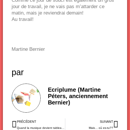
Comme ce jour de souci est également un gros
jour de travail, je ne vais pas m’attarder ce
matin, mais je reviendrai demain!
Au travail!
Martine Bernier
par
Ecriplume (Martine
Péters, anciennement
Bernier)
Précédent
Sui
PRÉCÉDENT
SUIVANT
Quand la musique devient tableau…
Mais… où es-tu??