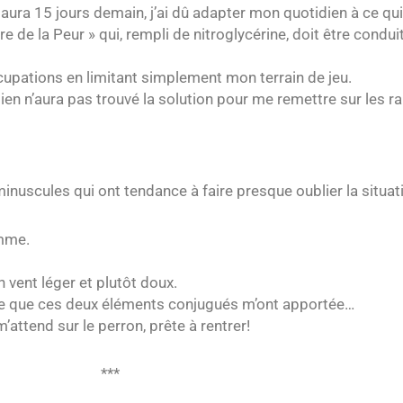
y aura 15 jours demain, j’ai dû adapter mon quotidien à ce qui
e de la Peur » qui, rempli de nitroglycérine, doit être condui
pations en limitant simplement mon terrain de jeu.
ien n’aura pas trouvé la solution pour me remettre sur les rai
inuscules qui ont tendance à faire presque oublier la situat
omme.
n vent léger et plutôt doux.
tre que ces deux éléments conjugués m’ont apportée…
attend sur le perron, prête à rentrer!
***