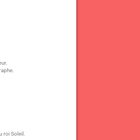
eur.
raphe.
roi Soleil.