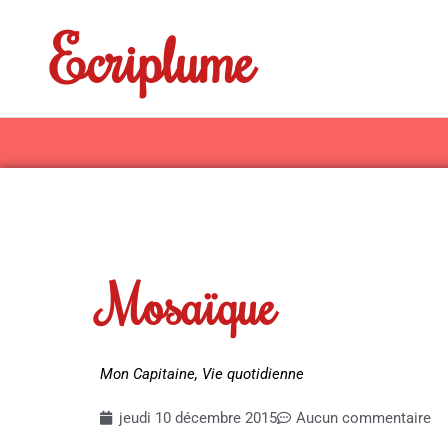
Aller
Ecriplume
au
contenu
Mosaïque
Mon Capitaine
,
Vie quotidienne
jeudi 10 décembre 2015
Aucun commentaire