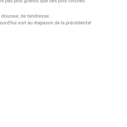
ons pas plus grands que des pois chiches.
de douceur, de tendresse…
jourd’hui soit au diapason de la précédente!