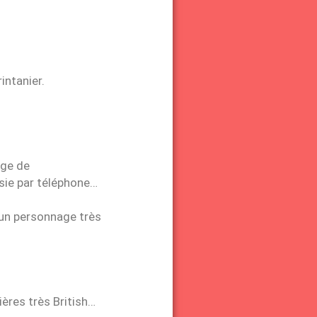
intanier.
age de
ésie par téléphone…
 un personnage très
ères très British…