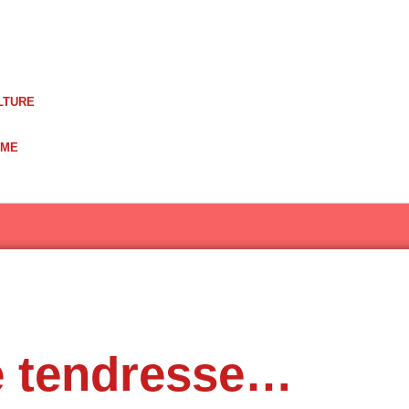
LTURE
UME
de tendresse…