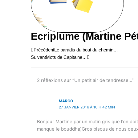
Ecriplume (Martine Pé
Précédent
Suivant
Précédent
Le paradis du bout du chemin…
Suivant
Mots de Capitaine…
2 réflexions sur “Un petit air de tendresse…”
MARGO
27 JANVIER 2016 À 10 H 42 MIN
Bonjour Martine par un matin gris que l’on doit
manque le bouddha)Gros bisous de nous deux