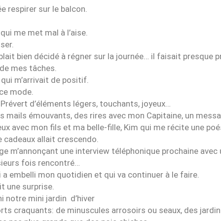
ée respirer sur le balcon.
 qui me met mal à l’aise.
nser.
ait bien décidé à régner sur la journée… il faisait presque pr
l de mes tâches.
ui m’arrivait de positif.
 ce mode.
a Prévert d’éléments légers, touchants, joyeux…
es mails émouvants, des rires avec mon Capitaine, un mess
ux avec mon fils et ma belle-fille, Kim qui me récite une po
de cadeaux allait crescendo.
sage m’annonçant une interview téléphonique prochaine avec
sieurs fois rencontré…
i a embelli mon quotidien et qui va continuer à le faire.
it une surprise.
hi notre mini jardin d’hiver
rts craquants: de minuscules arrosoirs ou seaux, des jardini