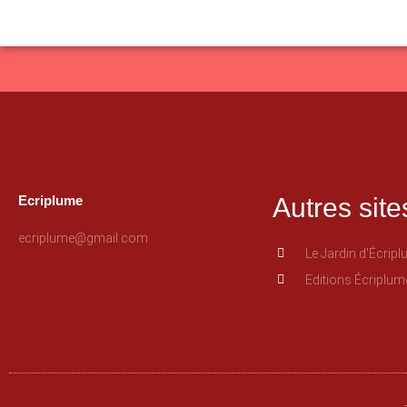
Ecriplume
Autres site
ecriplume@gmail.com
Le Jardin d'Écrip
Editions Écriplum