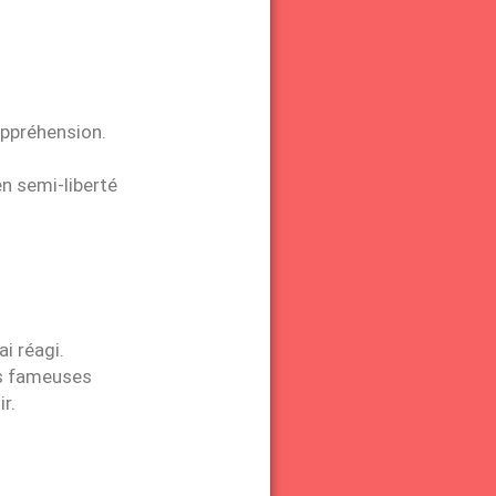
appréhension.
en semi-liberté
i réagi.
ces fameuses
r.