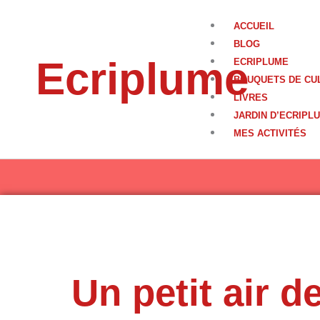
Aller
au
ACCUEIL
contenu
BLOG
Ecriplume
ECRIPLUME
BOUQUETS DE CU
LIVRES
JARDIN D’ECRIPL
MES ACTIVITÉS
Un petit air 