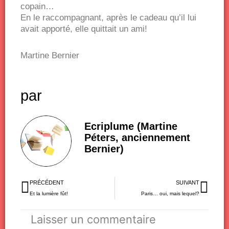
copain…
En le raccompagnant, après le cadeau qu’il lui
avait apporté, elle quittait un ami!
Martine Bernier
par
Ecriplume (Martine
Péters, anciennement
Bernier)
Précédent
Sui
PRÉCÉDENT
SUIVANT
Et la lumière fût!
Paris… oui, mais lequel?
Laisser un commentaire