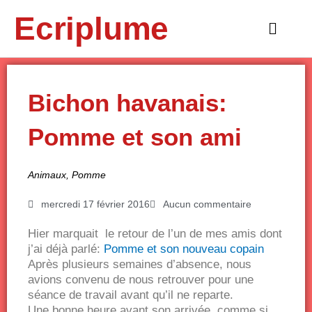
Aller
Ecriplume
au
Main
contenu
Menu
Bichon havanais:
Pomme et son ami
Animaux
,
Pomme
mercredi 17 février 2016
Aucun commentaire
Hier marquait le retour de l’un de mes amis dont
j’ai déjà parlé:
Pomme et son nouveau copain
Après plusieurs semaines d’absence, nous
avions convenu de nous retrouver pour une
séance de travail avant qu’il ne reparte.
Une bonne heure avant son arrivée, comme si