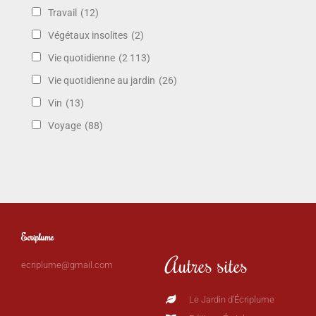
Travail
(12)
Végétaux insolites
(2)
Vie quotidienne
(2 113)
Vie quotidienne au jardin
(26)
Vin
(13)
Voyage
(88)
Ecriplume
Autres sites
ecriplume@gmail.com
Le Jardin d'Écriplume