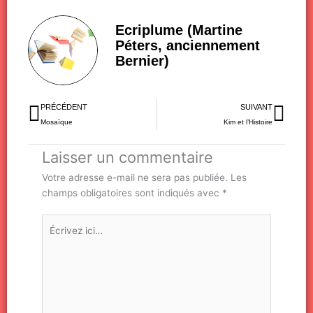
Ecriplume (Martine
Péters, anciennement
Bernier)
Précédent
Sui
PRÉCÉDENT
SUIVANT
Mosaïque
Kim et l’Histoire
Laisser un commentaire
Votre adresse e-mail ne sera pas publiée.
Les
champs obligatoires sont indiqués avec
*
Écrivez
ici…