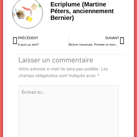
Ecriplume (Martine
Péters, anciennement
Bernier)
Précédent
Sui
PRÉCÉDENT
SUIVANT
A quoi ça sert?
Bichon havanais: Pomme et mon rival
Laisser un commentaire
Votre adresse e-mail ne sera pas publiée.
Les
champs obligatoires sont indiqués avec
*
Écrivez
ici…