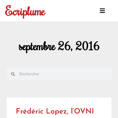
Aller
Ecriplume
au
Main
contenu
Menu
septembre 26, 2016
Rechercher
Rechercher
Frédéric Lopez, l’OVNI