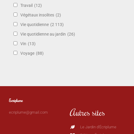
Travail
(12)
Végétaux insolites
(2)
Vie quotidienne
(2 113)
Vie quotidienne au jardin
(26)
Vin
(13)
Voyage
(88)
Ecriplume
Autres sites
ecriplume@gmail.com
Le Jardin d'Écriplume