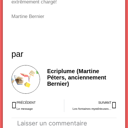
extrêmement chargé!
Martine Bernier
par
Ecriplume (Martine
Péters, anciennement
Bernier)
Précédent
Sui
PRÉCÉDENT
SUIVANT
Le message
Les fontaines mystérieuses…
Laisser un commentaire