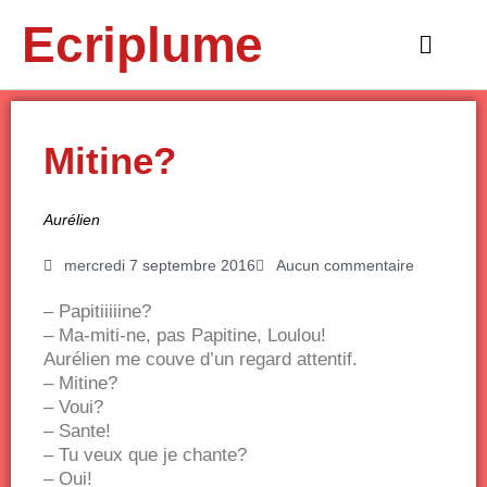
Aller
Ecriplume
au
Main
contenu
Menu
Mitine?
Aurélien
mercredi 7 septembre 2016
Aucun commentaire
– Papitiiiiine?
– Ma-miti-ne, pas Papitine, Loulou!
Aurélien me couve d’un regard attentif.
– Mitine?
– Voui?
– Sante!
– Tu veux que je chante?
– Oui!