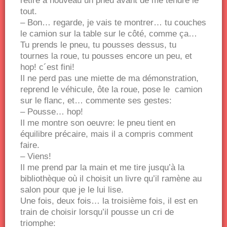
retire à nouveau un pneu avant de me tendre le
tout.
– Bon… regarde, je vais te montrer… tu couches
le camion sur la table sur le côté, comme ça…
Tu prends le pneu, tu pousses dessus, tu
tournes la roue, tu pousses encore un peu, et
hop! c´est fini!
Il ne perd pas une miette de ma démonstration,
reprend le véhicule, ôte la roue, pose le camion
sur le flanc, et… commente ses gestes:
– Pousse… hop!
Il me montre son oeuvre: le pneu tient en
équilibre précaire, mais il a compris comment
faire.
– Viens!
Il me prend par la main et me tire jusqu’à la
bibliothèque où il choisit un livre qu’il ramène au
salon pour que je le lui lise.
Une fois, deux fois… la troisième fois, il est en
train de choisir lorsqu’il pousse un cri de
triomphe: