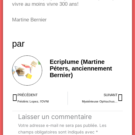
vivre au moins vivre 300 ans!
Martine Bernier
par
Ecriplume (Martine
Péters, anciennement
Bernier)
Précédent
Sui
PRÉCÉDENT
SUIVANT
Frédéric Lopez, l’OVNI
Mystérieuse Ophiuchus…
Laisser un commentaire
Votre adresse e-mail ne sera pas publiée.
Les
champs obligatoires sont indiqués avec
*