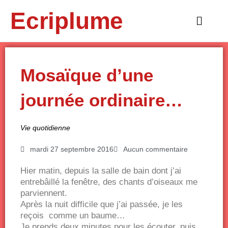
Aller
Ecriplume
au
Main
contenu
Menu
Mosaïque d’une
journée ordinaire…
Vie quotidienne
mardi 27 septembre 2016
Aucun commentaire
Hier matin, depuis la salle de bain dont j’ai
entrebâillé la fenêtre, des chants d’oiseaux me
parviennent.
Après la nuit difficile que j’ai passée, je les
reçois comme un baume…
Je prends deux minutes pour les écouter, puis,